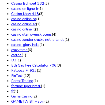
Casino Bdmbet 332
(3)
casino en ligne fr
(1)
Casino Mcw 448
(3)
casino onlina ca
(1)
casino online ar
(1)
casinò online it
(1)
casino utan svensk licens
(4)
casino zonder crucks netherlands
(1)
casino-glory india
(1)
crazy time
(6)
csdino
(1)
D3
(1)
Eth Gas Fee Calculator 706
(3)
Fatboss Fr 933
(1)
FinTech
(12)
Forex Trading
(1)
fortune tiger brazil
(1)
fr
(1)
Gama Casino
(2)
GAMETWIST – spin
(2)