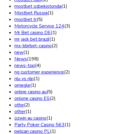
mostbet ozbekistonda
(1)
Mostbet Russia
(1)
mostbet tr
(5)
Motorcycle Service 124
(3)
Mr Bet casino DE
(1)
mr jack bet brazil
(1)
mx-bbrbet-casino
(2)
new
(1)
News
(198)
news-top
(4)
ng customer experience
(2)
nlu vs nlp
(1)
omegle
(1)
online casino au
(5)
onlone casino ES
(2)
othe
(2)
other
(1)
ozwin au casino
(1)
Party Poker Casino 563
(1)
pelican casino PL
(1)