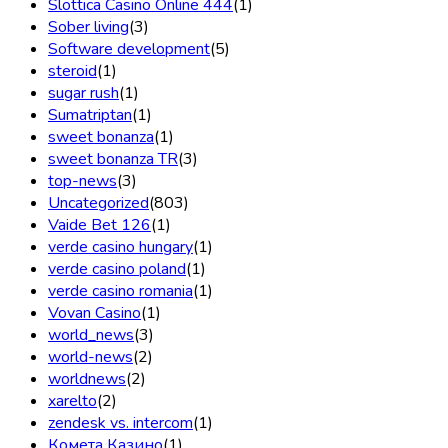
Slottica Casino Online 444
(1)
Sober living
(3)
Software development
(5)
steroid
(1)
sugar rush
(1)
Sumatriptan
(1)
sweet bonanza
(1)
sweet bonanza TR
(3)
top-news
(3)
Uncategorized
(803)
Vaide Bet 126
(1)
verde casino hungary
(1)
verde casino poland
(1)
verde casino romania
(1)
Vovan Casino
(1)
world_news
(3)
world-news
(2)
worldnews
(2)
xarelto
(2)
zendesk vs. intercom
(1)
Комета Казино
(1)