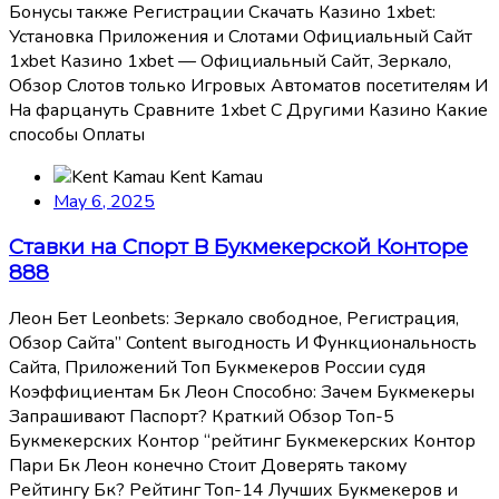
Бонусы также Регистрации Скачать Казино 1xbet:
Установка Приложения и Слотами Официальный Сайт
1xbet Казино 1xbet — Официальный Сайт, Зеркало,
Обзор Слотов только Игровых Автоматов посетителям И
На фарцануть Сравните 1xbet С Другими Казино Какие
способы Оплаты
Kent Kamau
May 6, 2025
Ставки на Спорт В Букмекерской Конторе
888
Леон Бет Leonbets: Зеркало свободное, Регистрация,
Обзор Сайта” Content выгодность И Функциональность
Сайта, Приложений Топ Букмекеров России судя
Коэффициентам Бк Леон Способно: Зачем Букмекеры
Запрашивают Паспорт? Краткий Обзор Топ-5
Букмекерских Контор “рейтинг Букмекерских Контор
Пари Бк Леон конечно Стоит Доверять такому
Рейтингу Бк? Рейтинг Топ-14 Лучших Букмекеров и